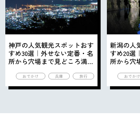
神戸の人気観光スポットおす
新潟の人
すめ30選｜外せない定番・名
すめ20
所から穴場まで見どころ満載
所から穴
の観光地を紹介
の観光地
おでかけ
兵庫
旅行
おでか