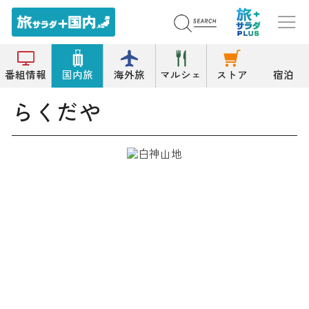
トップ
体験館/宿泊体験(研修)施設
らくだや
番組情報
国内旅
海外旅
マルシェ
ストア
宿泊
らくだや