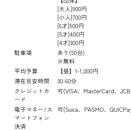
【団体】
[大人]900円
[小人]700円
[6才]500円
[5才]400円
[4才]300円
駐車場
あり(50台)
※無料
平均予算
【昼】1-1,000円
滞在目安時間
30-60分
クレジットカ
可(VISA、MasterCard、JCB
ード
電子マネー/ス
可(Suica、PASMO、QUICP
マートフォン
決済