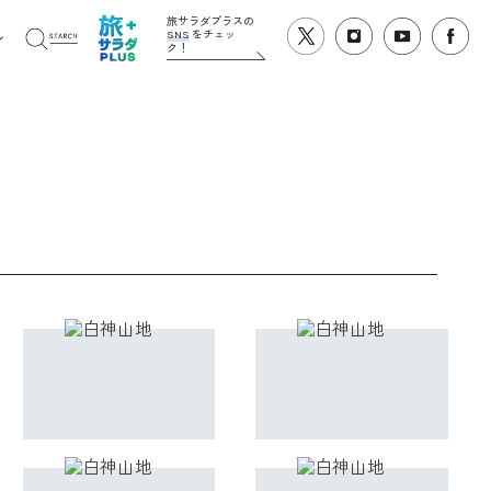
旅サラダプラスの
SNS
をチェッ
ク！