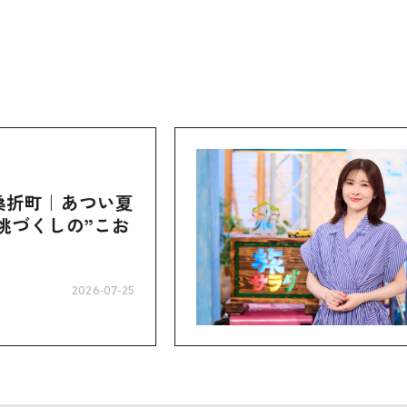
桑折町｜あつい夏
桃づくしの”こお
2026-07-25