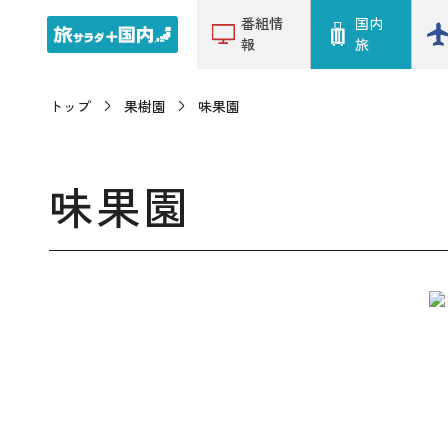
番組情
国内
報
旅
トップ
果樹園
味果園
味果園