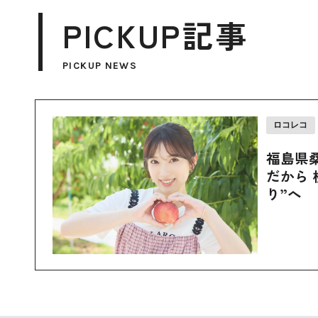
PICKUP記事
PICKUP NEWS
ロコレコ
福島県
だから 
り”へ