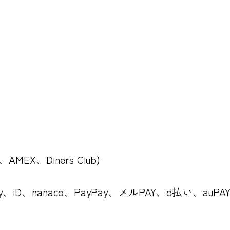
、AMEX、Diners Club)
ay、iD、nanaco、PayPay、メルPAY、d払い、auPAY