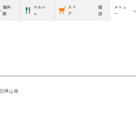
メニュ
海外
マルシ
スト
宿
ー
旅
ェ
ア
泊