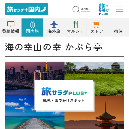
トップ
魚料理/海鮮料理
海の幸山の幸 かぶら亭
番組情報
国内旅
海外旅
マルシェ
ストア
宿泊
海の幸山の幸 かぶら亭