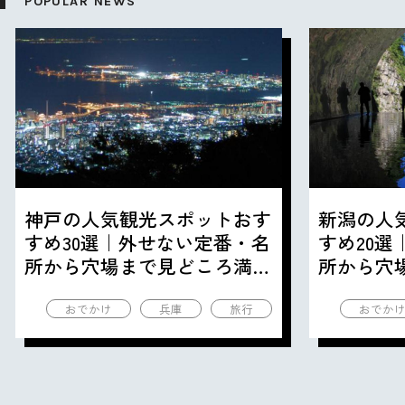
POPULAR NEWS
神戸の人気観光スポットおす
新潟の人
すめ30選｜外せない定番・名
すめ20
所から穴場まで見どころ満載
所から穴
の観光地を紹介
の観光地
おでかけ
兵庫
旅行
おでか