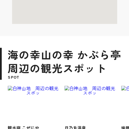
海の幸山の幸 かぶら亭
周辺の観光スポット
SPOT
観水庭 こぜにや
日乃丸温泉
味