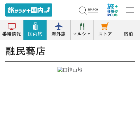
トップ
お土産
融民藝店
番組情報
国内旅
海外旅
マルシェ
ストア
宿泊
融民藝店