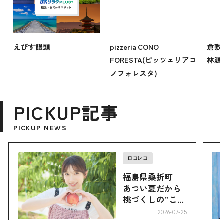
えびす饅頭
pizzeria CONO
倉
FORESTA(ピッツェリアコ
林
ノフォレスタ)
PICKUP記事
PICKUP NEWS
ロコレコ
福島県桑折町｜
あつい夏だから
桃づくしの”こお
り”へ
2026-07-25