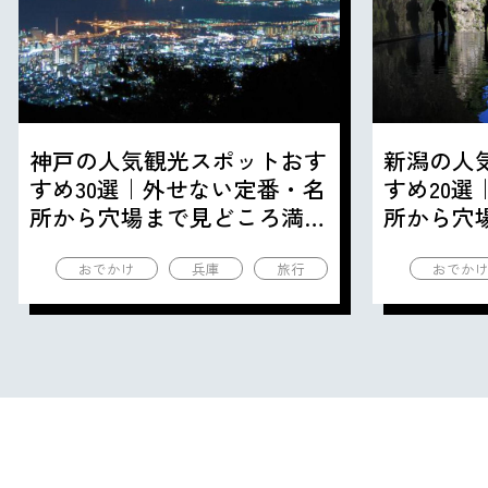
神戸の人気観光スポットおす
新潟の人
すめ30選｜外せない定番・名
すめ20
所から穴場まで見どころ満載
所から穴
の観光地を紹介
の観光地
おでかけ
兵庫
旅行
おでか