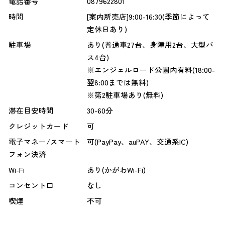
電話番号
0879622801
時間
[案内所売店]9:00-16:30(季節によって
定休日あり)
駐車場
あり(普通車27台、身障用2台、大型バ
ス4台)
※エンジェルロード公園内有料(18:00-
翌8:00までは無料)
※第2駐車場あり(無料)
滞在目安時間
30-60分
クレジットカード
可
電子マネー/スマート
可(PayPay、auPAY、交通系IC)
フォン決済
Wi-Fi
あり(かがわWi-Fi)
コンセント口
なし
喫煙
不可