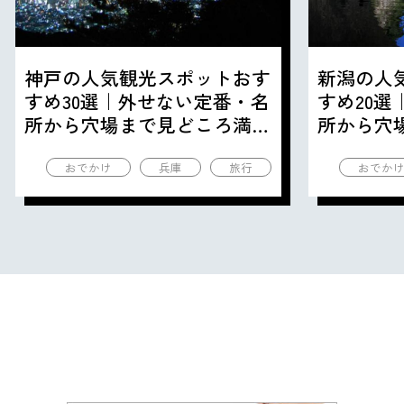
神戸の人気観光スポットおす
新潟の人
すめ30選｜外せない定番・名
すめ20
所から穴場まで見どころ満載
所から穴
の観光地を紹介
の観光地
おでかけ
兵庫
旅行
おでか