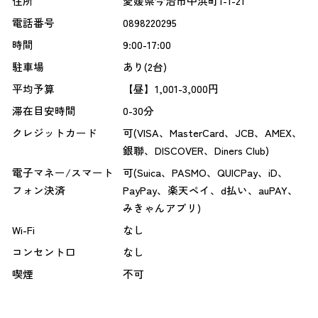
住所
愛媛県今治市中浜町1-1-21
電話番号
0898220295
時間
9:00-17:00
駐車場
あり(2台)
平均予算
【昼】1,001-3,000円
滞在目安時間
0-30分
クレジットカード
可(VISA、MasterCard、JCB、AMEX、
銀聯、DISCOVER、Diners Club)
電子マネー/スマート
可(Suica、PASMO、QUICPay、iD、
フォン決済
PayPay、楽天ペイ、d払い、auPAY、
みきゃんアプリ)
Wi-Fi
なし
コンセント口
なし
喫煙
不可