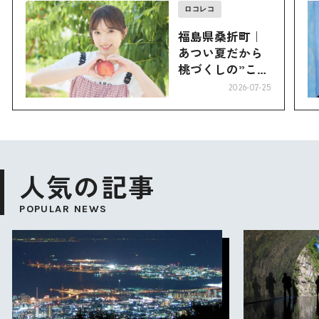
ロコレコ
福島県桑折町｜
あつい夏だから
桃づくしの”こお
り”へ
2026-07-25
人気の記事
POPULAR NEWS