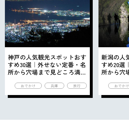
神戸の人気観光スポットおす
新潟の人
すめ30選｜外せない定番・名
すめ20
所から穴場まで見どころ満載
所から穴
の観光地を紹介
の観光地
おでかけ
兵庫
旅行
おでか