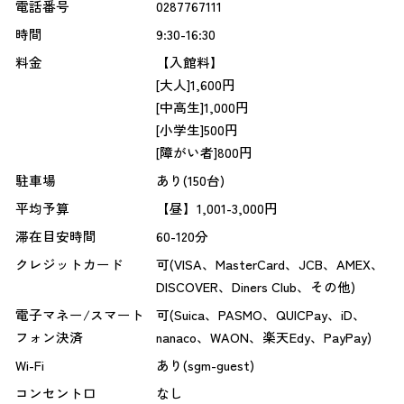
電話番号
0287767111
時間
9:30-16:30
料金
【入館料】
[大人]1,600円
[中高生]1,000円
[小学生]500円
[障がい者]800円
駐車場
あり(150台)
平均予算
【昼】1,001-3,000円
滞在目安時間
60-120分
クレジットカード
可(VISA、MasterCard、JCB、AMEX、
DISCOVER、Diners Club、その他)
電子マネー/スマート
可(Suica、PASMO、QUICPay、iD、
フォン決済
nanaco、WAON、楽天Edy、PayPay)
Wi-Fi
あり(sgm-guest)
コンセント口
なし