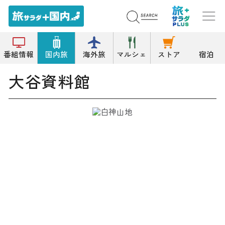
トップ
資料/郷土/展示/文学館
大谷資料館
番組情報
国内旅
海外旅
マルシェ
ストア
宿泊
大谷資料館