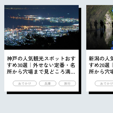
神戸の人気観光スポットおす
新潟の人
すめ30選｜外せない定番・名
すめ20
所から穴場まで見どころ満載
所から穴
の観光地を紹介
の観光地
おでかけ
兵庫
旅行
おでか