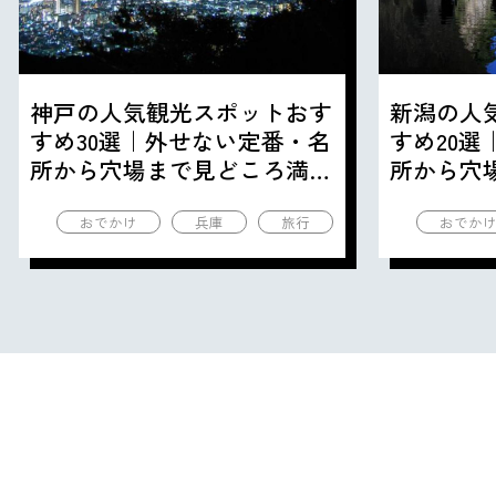
神戸の人気観光スポットおす
新潟の人
すめ30選｜外せない定番・名
すめ20
所から穴場まで見どころ満載
所から穴
の観光地を紹介
の観光地
おでかけ
兵庫
旅行
おでか