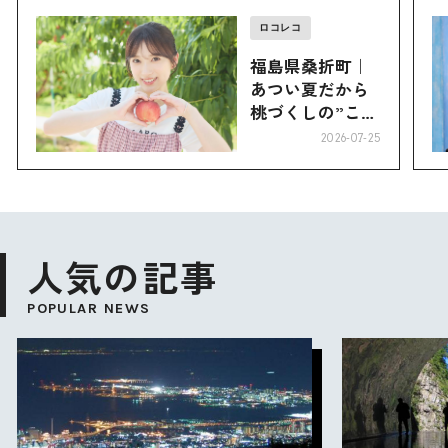
ロコレコ
福島県桑折町｜
あつい夏だから
桃づくしの”こお
り”へ
2026-07-25
人気の記事
POPULAR NEWS