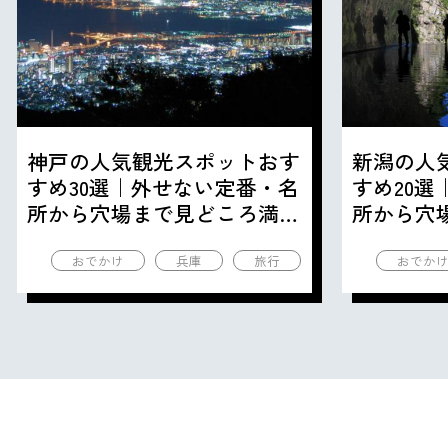
神戸の人気観光スポットおす
新潟の人
すめ30選｜外せない定番・名
すめ20
所から穴場まで見どころ満載
所から穴
の観光地を紹介
の観光地
おでかけ
兵庫
旅行
おでか