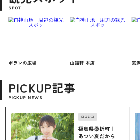
SPOT
ポランの広場
山猫軒 本店
宮
PICKUP記事
PICKUP NEWS
ロコレコ
福島県桑折町｜
あつい夏だから