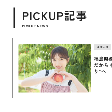
PICKUP記事
PICKUP NEWS
ロコレコ
福島県
だから 
り”へ