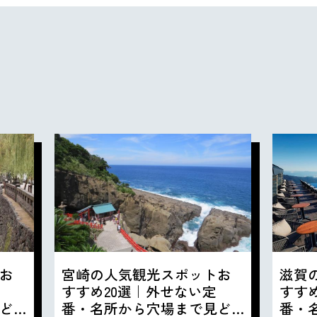
お
宮崎の人気観光スポットお
滋賀
すすめ20選｜外せない定
すす
ど
番・名所から穴場まで見ど
番・