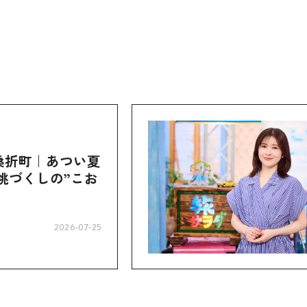
桑折町｜あつい夏
桃づくしの”こお
2026-07-25