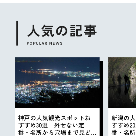
人気の記事
POPULAR NEWS
神戸の人気観光スポットお
新潟の人
すすめ30選｜外せない定
すすめ2
番・名所から穴場まで見ど
番・名所