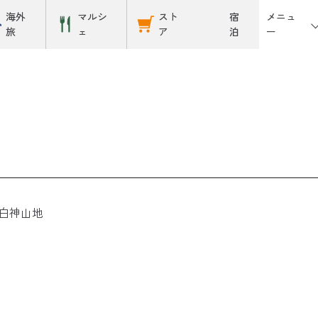
メニュ
海外
マルシ
スト
宿
ー
旅
ェ
ア
泊