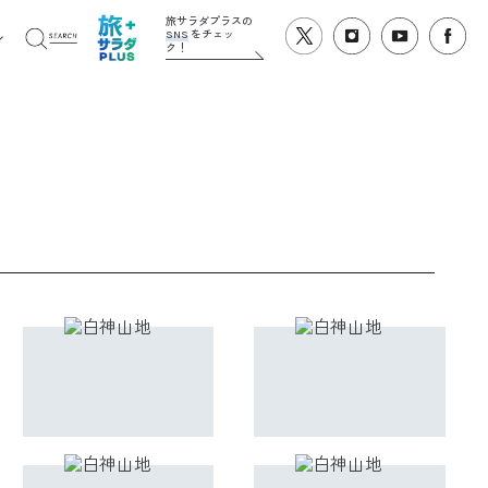
旅サラダプラスの
SNS
をチェッ
ク！