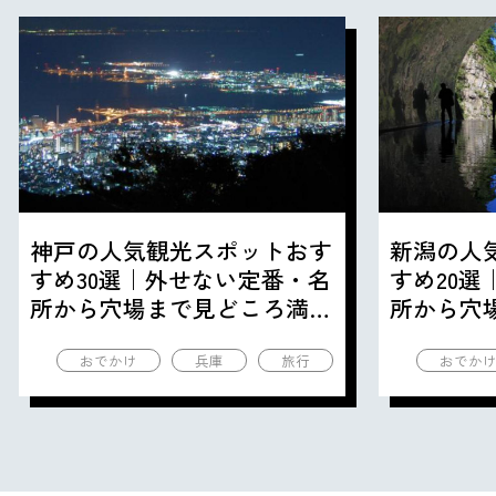
神戸の人気観光スポットおす
新潟の人
すめ30選｜外せない定番・名
すめ20
所から穴場まで見どころ満載
所から穴
の観光地を紹介
の観光地
おでかけ
兵庫
旅行
おでか