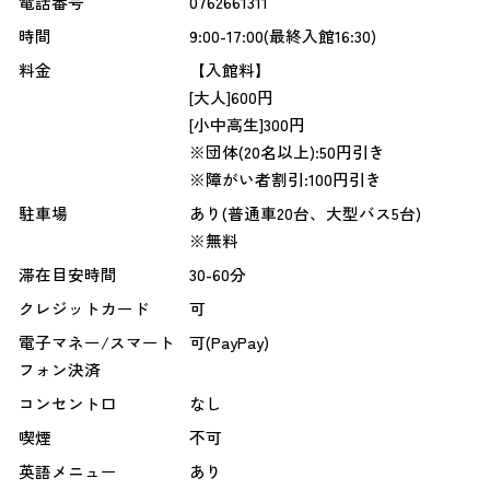
電話番号
0762661311
時間
9:00-17:00(最終入館16:30)
料金
【入館料】
[大人]600円
[小中高生]300円
※団体(20名以上):50円引き
※障がい者割引:100円引き
駐車場
あり(普通車20台、大型バス5台)
※無料
滞在目安時間
30-60分
クレジットカード
可
電子マネー/スマート
可(PayPay)
フォン決済
コンセント口
なし
喫煙
不可
英語メニュー
あり