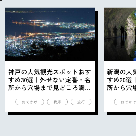
神戸の人気観光スポットおす
新潟の人
すめ30選｜外せない定番・名
すめ20
所から穴場まで見どころ満載
所から穴
の観光地を紹介
の観光地
おでかけ
兵庫
旅行
おでか