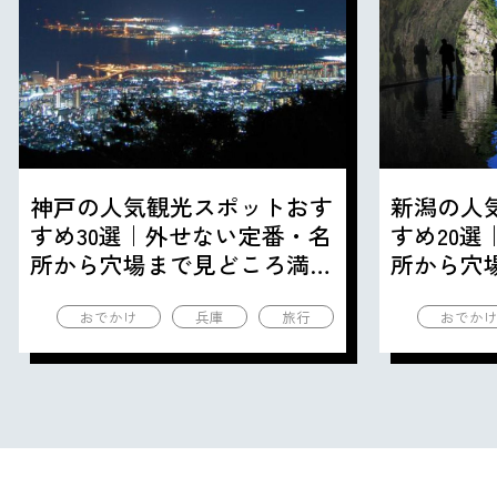
神戸の人気観光スポットおす
新潟の人
すめ30選｜外せない定番・名
すめ20
所から穴場まで見どころ満載
所から穴
の観光地を紹介
の観光地
おでかけ
兵庫
旅行
おでか