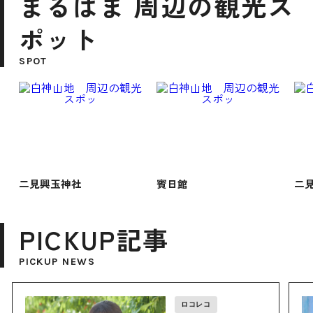
まるはま 周辺の観光ス
ポット
SPOT
二見興玉神社
賓日館
二
PICKUP記事
PICKUP NEWS
ロコレコ