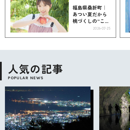
福島県桑折町｜
あつい夏だから
桃づくしの”こお
り”へ
2026-07-25
人気の記事
POPULAR NEWS