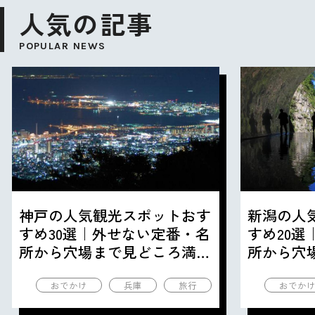
人気の記事
POPULAR NEWS
神戸の人気観光スポットおす
新潟の人
すめ30選｜外せない定番・名
すめ20
所から穴場まで見どころ満載
所から穴
の観光地を紹介
の観光地
おでかけ
兵庫
旅行
おでか