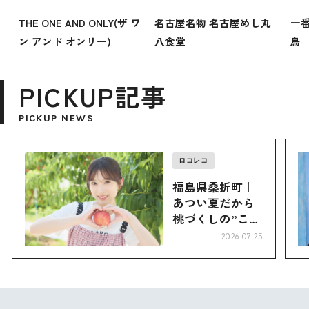
THE ONE AND ONLY(ザ ワ
名古屋名物 名古屋めし丸
一番
ン アンド オンリー)
八食堂
鳥
PICKUP記事
PICKUP NEWS
ロコレコ
福島県桑折町｜
あつい夏だから
桃づくしの”こお
り”へ
2026-07-25