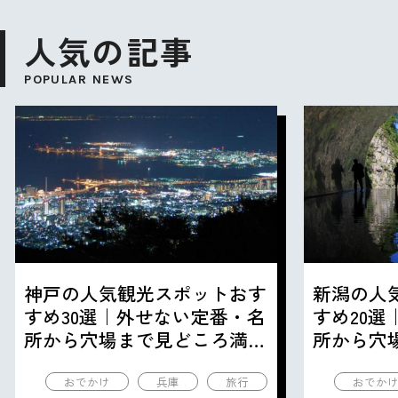
人気の記事
POPULAR NEWS
神戸の人気観光スポットおす
新潟の人
すめ30選｜外せない定番・名
すめ20
所から穴場まで見どころ満載
所から穴
の観光地を紹介
の観光地
おでかけ
兵庫
旅行
おでか