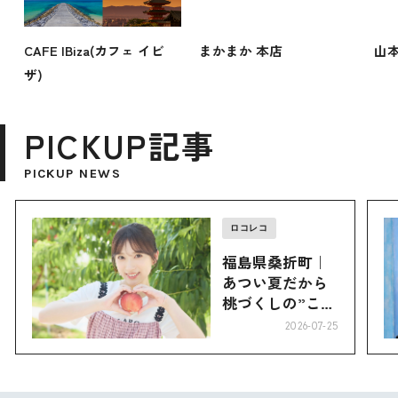
CAFE IBiza(カフェ イビ
まかまか 本店
山
ザ)
PICKUP記事
PICKUP NEWS
ロコレコ
福島県桑折町｜
あつい夏だから
桃づくしの”こお
り”へ
2026-07-25