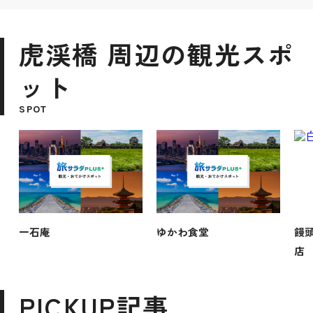
虎渓橋 周辺の観光スポ
ット
SPOT
一石庵
ゆかわ食堂
饅頭
店
PICKUP記事