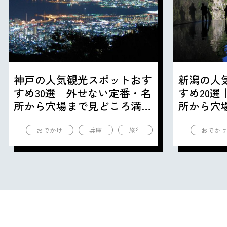
神戸の人気観光スポットおす
新潟の人
すめ30選｜外せない定番・名
すめ20
所から穴場まで見どころ満載
所から穴
の観光地を紹介
の観光地
おでかけ
兵庫
旅行
おでか