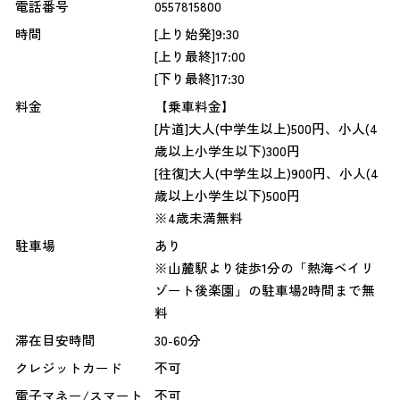
電話番号
0557815800
時間
[上り始発]9:30
[上り最終]17:00
[下り最終]17:30
料金
【乗車料金】
[片道]大人(中学生以上)500円、小人(4
歳以上小学生以下)300円
[往復]大人(中学生以上)900円、小人(4
歳以上小学生以下)500円
※4歳未満無料
駐車場
あり
※山麓駅より徒歩1分の「熱海ベイリ
ゾート後楽園」の駐車場2時間まで無
料
滞在目安時間
30-60分
クレジットカード
不可
電子マネー/スマート
不可