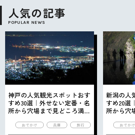
人気の記事
POPULAR NEWS
神戸の人気観光スポットおす
新潟の人
すめ30選｜外せない定番・名
すめ20
所から穴場まで見どころ満載
所から穴
の観光地を紹介
の観光地
おでかけ
兵庫
旅行
おでか