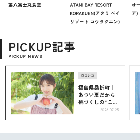
第八富士丸食堂
ATAMI BAY RESORT
オー
KORAKUEN(アタミ ベイ
ア)
リゾート コウラクエン)
PICKUP記事
PICKUP NEWS
ロコレコ
福島県桑折町｜
あつい夏だから
桃づくしの”こお
り”へ
2026-07-25