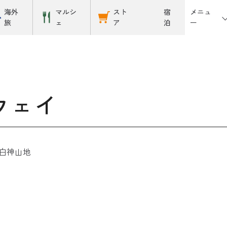
メニュ
海外
マルシ
スト
宿
ー
旅
ェ
ア
泊
ウェイ