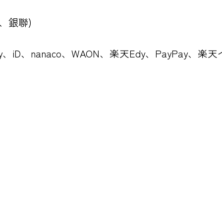
CB、銀聯)
Pay、iD、nanaco、WAON、楽天Edy、PayPay、楽天