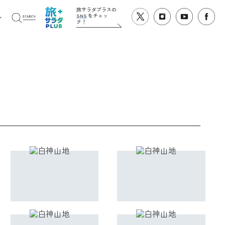
旅サラダプラスの
SNS
をチェッ
ク！