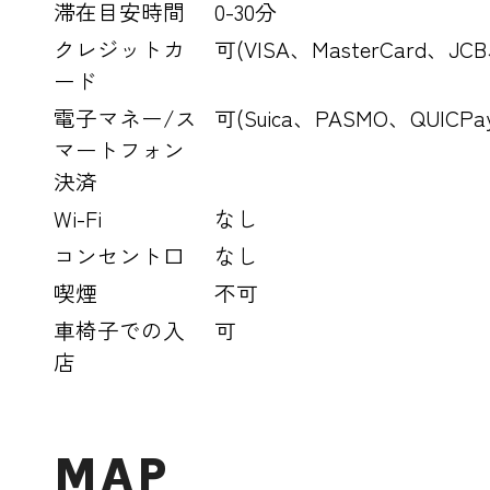
滞在目安時間
0-30分
クレジットカ
可(VISA、MasterCard、J
ード
電子マネー/ス
可(Suica、PASMO、QUIC
マートフォン
決済
Wi-Fi
なし
コンセント口
なし
喫煙
不可
車椅子での入
可
店
MAP