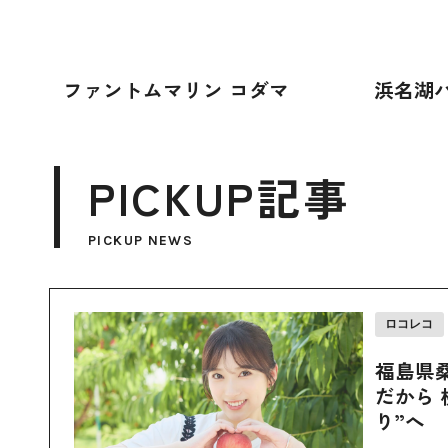
ファントムマリン コダマ
浜名湖
PICKUP記事
PICKUP NEWS
ロコレコ
福島県
だから 
り”へ