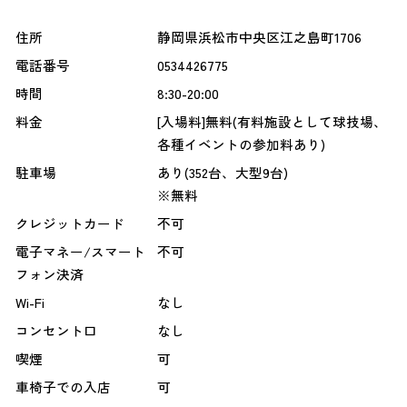
住所
静岡県浜松市中央区江之島町1706
電話番号
0534426775
時間
8:30-20:00
料金
[入場料]無料(有料施設として球技場、
各種イベントの参加料あり)
駐車場
あり(352台、大型9台)
※無料
クレジットカード
不可
電子マネー/スマート
不可
フォン決済
Wi-Fi
なし
コンセント口
なし
喫煙
可
車椅子での入店
可