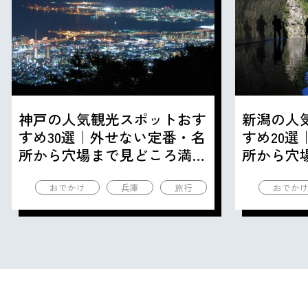
神戸の人気観光スポットおす
新潟の人
すめ30選｜外せない定番・名
すめ20
所から穴場まで見どころ満載
所から穴
の観光地を紹介
の観光地
おでかけ
兵庫
旅行
おでか