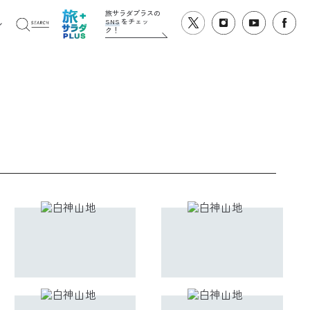
旅サラダプラスの
SNS
をチェッ
ク！