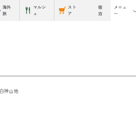
メニュ
海外
マルシ
スト
宿
ー
旅
ェ
ア
泊