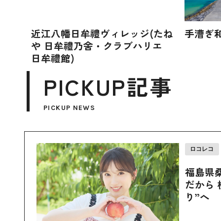
近江八幡日牟禮ヴィレッジ(たね
手漕ぎ
や 日牟禮乃舍・クラブハリエ
日牟禮館)
PICKUP記事
PICKUP NEWS
ロコレコ
福島県
だから 
り”へ