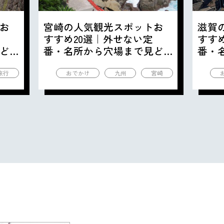
お
宮崎の人気観光スポットお
滋賀
すすめ20選｜外せない定
すす
ど
番・名所から穴場まで見ど
番・
ころ満載の観光地を紹介
ころ
旅行
おでかけ
九州
宮崎