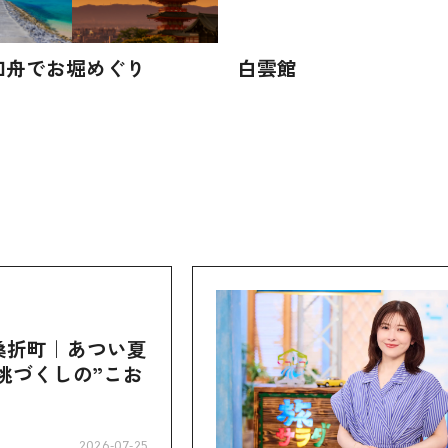
和舟でお堀めぐり
白雲館
桑折町｜あつい夏
桃づくしの”こお
2026-07-25