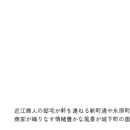
近江商人の邸宅が軒を連ねる新町通や永原
商家が織りなす情緒豊かな風景が城下町の