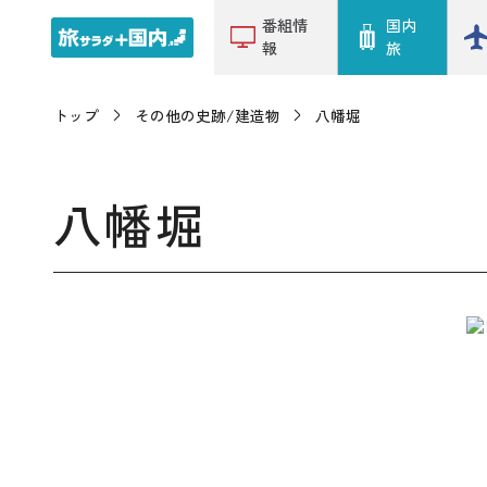
番組情
国内
報
旅
トップ
その他の史跡/建造物
八幡堀
八幡堀