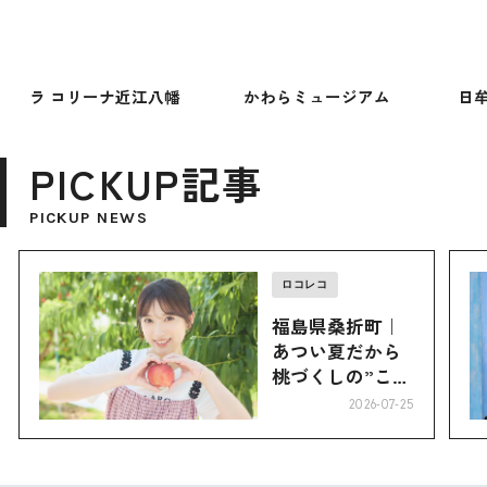
ラ コリーナ近江八幡
かわらミュージアム
日
PICKUP記事
PICKUP NEWS
ロコレコ
福島県桑折町｜
あつい夏だから
桃づくしの”こお
り”へ
2026-07-25