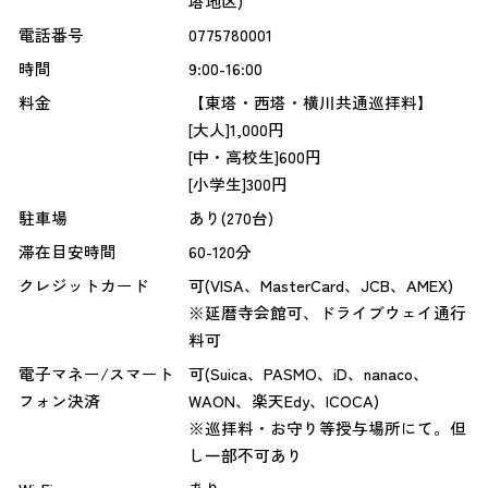
塔地区)
電話番号
0775780001
時間
9:00-16:00
料金
【東塔・西塔・横川共通巡拝料】
[大人]1,000円
[中・高校生]600円
[小学生]300円
駐車場
あり(270台)
滞在目安時間
60-120分
クレジットカード
可(VISA、MasterCard、JCB、AMEX)
※延暦寺会館可、ドライブウェイ通行
料可
電子マネー/スマート
可(Suica、PASMO、iD、nanaco、
フォン決済
WAON、楽天Edy、ICOCA)
※巡拝料・お守り等授与場所にて。但
し一部不可あり