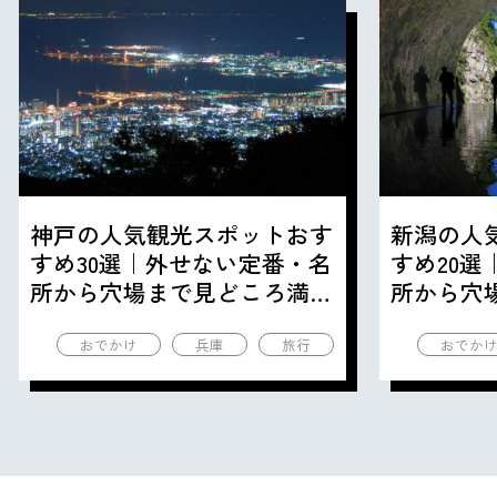
神戸の人気観光スポットおす
新潟の人
すめ30選｜外せない定番・名
すめ20
所から穴場まで見どころ満載
所から穴
の観光地を紹介
の観光地
おでかけ
兵庫
旅行
おでか