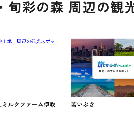
・旬彩の森 周辺の観
社ミルクファーム伊吹
若いぶき