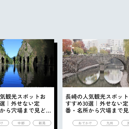
気観光スポットお
長崎の人気観光スポット
0選｜外せない定
すすめ30選｜外せない定
から穴場まで見ど
番・名所から穴場まで見
の観光地を紹介
ころ満載の観光地を紹介
け
中部
新潟
おでかけ
九州