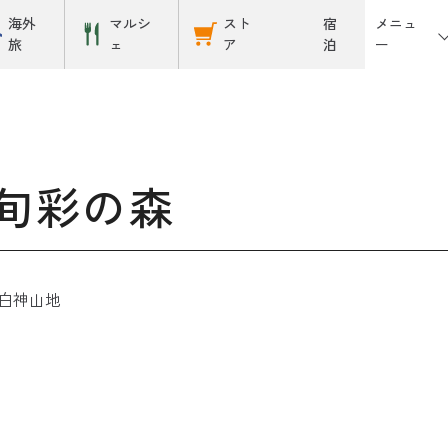
メニュ
海外
マルシ
スト
宿
ー
旅
ェ
ア
泊
旬彩の森