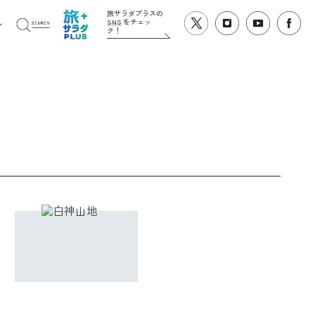
旅サラダプラスの
SNS
をチェッ
ク！