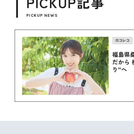
PICKUP記事
PICKUP NEWS
ロコレコ
福島県
だから 
り”へ