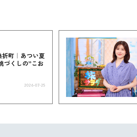
桑折町｜あつい夏
桃づくしの”こお
2026-07-25