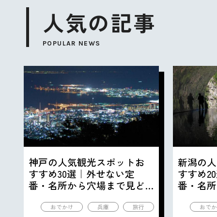
人気の記事
POPULAR NEWS
神戸の人気観光スポットお
新潟の人
すすめ30選｜外せない定
すすめ2
番・名所から穴場まで見ど
番・名所
ころ満載の観光地を紹介
ころ満載
おでかけ
兵庫
旅行
おでか