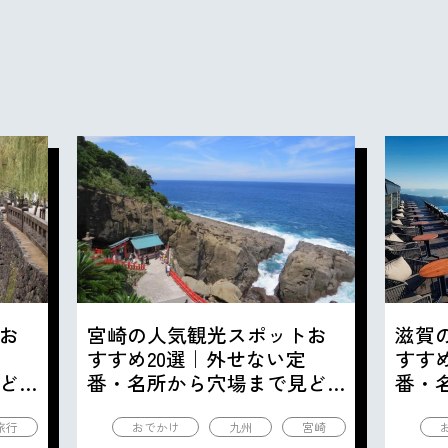
お
宮崎の人気観光スポットお
滋賀
すすめ20選｜外せない定
すす
ど
番・名所から穴場まで見ど
番・
ころ満載の観光地を紹介
ころ
旅行
おでかけ
九州
宮崎