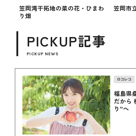
笠岡湾干拓地の菜の花・ひまわ
笠岡市
り畑
PICKUP記事
PICKUP NEWS
ロコレコ
福島県
だから 
り”へ