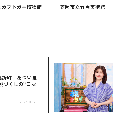
立カブトガニ博物館
笠岡市立竹喬美術館
桑折町｜あつい夏
桃づくしの”こお
2026-07-25