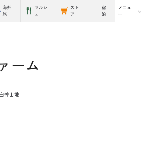
メニュ
海外
マルシ
スト
宿
ー
旅
ェ
ア
泊
ァーム