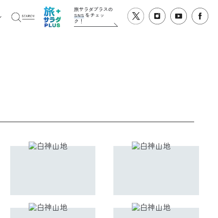
旅サラダプラスの
SNS
をチェッ
ク！