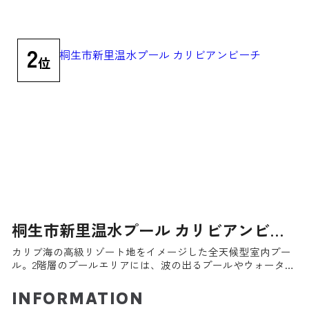
2
位
桐生市新里温水プール カリビアンビー
チ
カリブ海の高級リゾート地をイメージした全天候型室内プー
ル。2階層のプールエリアには、波の出るプールやウォーター
スライダーなどアトラクションが充実。市営の施設なのでリ
ーズナブルな料金も魅力だ。
INFORMATION