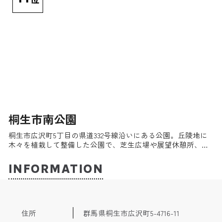
桐生市南公園
桐生市広沢町5丁目の県道332号線沿いにある公園。丘陵地に
木々を植栽して整備した公園で、芝生広場や展望休憩所、野
外ステージのほか、ジョギングコースや野球場、クレーのテ
ニスコート、ソフトボール1面分の運動広場などのスポーツ施
INFORMATION
設を備える。2月から3月には600本を超える梅林が開花し、梅
まつりも開催される。
住所
群馬県桐生市広沢町5-4716-11