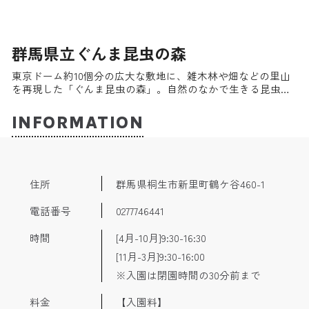
群馬県立ぐんま昆虫の森
東京ドーム約10個分の広大な敷地に、雑木林や畑などの里山
を再現した「ぐんま昆虫の森」。自然のなかで生きる昆虫を
手にとって観察できる貴重な施設だ。世界の昆虫や里山の生
き物を展示した「昆虫観察館」もあり天候が悪くても楽しめ
INFORMATION
る。
住所
群馬県桐生市新里町鶴ケ谷460-1
電話番号
0277746441
時間
[4月-10月]9:30-16:30
[11月-3月]9:30-16:00
※入園は閉園時間の30分前まで
料金
【入園料】