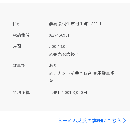
ーグ丼がセットになったバラエティ豊かなメニューが並んで
いる。
住所
群馬県桐生市相生町1-303-1
電話番号
0277466901
時間
7:00-13:00
※完売次第終了
駐車場
あり
※テナント前共同15台 専用駐車場5
台
平均予算
【昼】1,001-3,000円
らーめん芝浜の詳細はこちら