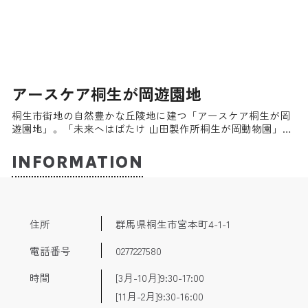
アースケア桐生が岡遊園地
桐生市街地の自然豊かな丘陵地に建つ「アースケア桐生が岡
遊園地」。「未来へはばたけ 山田製作所桐生が岡動物園」が
隣接し、ともに入園料、駐車料金は無料。一日たっぷり遊べ
て財布にやさしい、ファミリーにはたまらないスポットだ。
INFORMATION
住所
群馬県桐生市宮本町4-1-1
電話番号
0277227580
時間
[3月-10月]9:30-17:00
[11月-2月]9:30-16:00