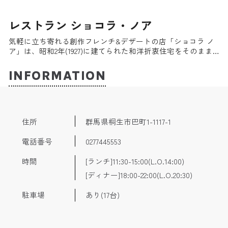
レストラン ショコラ・ノア
気軽に立ち寄れる創作フレンチ&デザートの店「ショコラ ノ
ア」は、昭和2年(1927)に建てられた和洋折衷住宅をそのまま
活かした店舗で風情のある佇まいである。ランチもディナー
も一から手づくりをし、またリーズナブルなのも人気の理由
INFORMATION
だ。自家製デザートとケーキも四季折々の食材を使ったオリ
ジナルで、ウェディングやバースデーケーキの注文も受け付
けてくれる。JR桐生駅から徒歩6分。
住所
群馬県桐生市巴町1-1117-1
電話番号
0277445553
時間
[ランチ]11:30-15:00(L.O.14:00)
[ディナー]18:00-22:00(L.O.20:30)
駐車場
あり(17台)