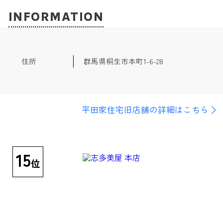
は、初代平田宇八が嘉永4年(1851)に独立して雑貨商を始め
た。その後染料や生糸などを扱うようになったが、戦時中は
INFORMATION
仕入れが困難に廃業。主屋と隣接する土蔵ともに平成18年
(2006)に国登録有形文化財に登録された明治時代の町家建築
の貴重な遺構である。
住所
群馬県桐生市本町1-6-28
平田家住宅旧店舗の詳細はこちら
15
位