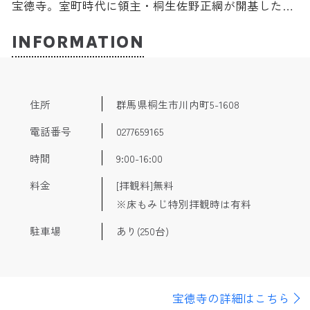
宝徳寺。室町時代に領主・桐生佐野正綱が開基した禅
寺であり、桐生城の裏側を守る要害でもあった。近年
は、可愛らしいイラストつきの「アート御朱印」で人
INFORMATION
気。境内には山肌を借景とした枯山水があり四季の風
景が美しい。4月下旬から5月頃に「ぼたん祭り」、11
月頃に「紅葉まつり」を開催。
住所
群馬県桐生市川内町5-1608
電話番号
0277659165
時間
9:00-16:00
料金
[拝観料]無料
※床もみじ特別拝観時は有料
駐車場
あり(250台)
宝徳寺の詳細はこちら