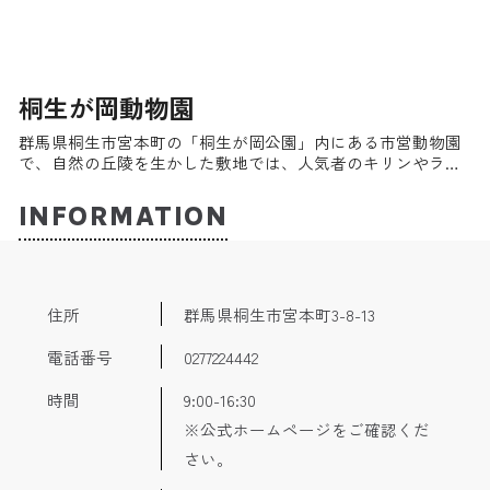
桐生が岡動物園
群馬県桐生市宮本町の「桐生が岡公園」内にある市営動物園
で、自然の丘陵を生かした敷地では、人気者のキリンやライ
オン、カンガルーをはじめ、100種類以上もの動物たちを飼
育。目いっぱい楽しむことができ、常に子供連れのファミリ
INFORMATION
ーで賑っている。公園は桜の名所としても有名。
住所
群馬県桐生市宮本町3-8-13
電話番号
0277224442
時間
9:00-16:30
※公式ホームページをご確認くだ
さい。