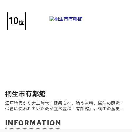
10
位
桐生市有鄰館
江戸時代から大正時代に建築され、酒や味噌、醤油の醸造・
保管に使われていた蔵が立ち並ぶ「有鄰館」。桐生の歴史と
文化が紡ぎ出した魅力あふれるスポットだ。
INFORMATION