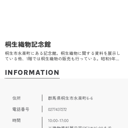
桐生織物記念館
桐生市永楽町にある記念館。桐生織物に関する資料を展示し
ている他、1階では桐生織物の販売も行っている。昭和9年
(1934)に桐生織物同業組合の事務所として建設された建物は国
の有形文化財に登録されている。
INFORMATION
住所
群馬県桐生市永楽町6-6
電話番号
0277437272
時間
10:00-17:00
※織物資料展示室(2F)は16:00まで