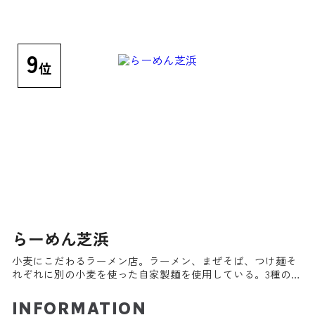
9
位
らーめん芝浜
小麦にこだわるラーメン店。ラーメン、まぜそば、つけ麺そ
れぞれに別の小麦を使った自家製麺を使用している。3種の麺
をセットにした日本初のラーメン懐石「小麦三昧」は小麦の
味を食べ比べられる人気メニュー。朝のオープンからラーメ
INFORMATION
ンを食べる「朝ラーメン」も好評だ。親子丼やA4和牛ハンバ