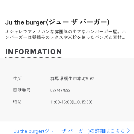
Ju the burger(ジュー ザ バーガー)
オシャレでアメリカンな雰囲気の小さなハンバーガー屋。ハ
ンバーガーは朝摘みのレタスや米粉を使ったバンズと素材か
らこだわっており、ドリンクも自家製のものが多い。人気の
メキシカンアボガドバーガーをはじめメニューの数も豊富
INFORMATION
で、しかも値段はリーズナブル。テイクアウトにも対応して
いるので、観光の食べ歩きにも向いている。
住所
群馬県桐生市本町5-62
電話番号
0277477892
時間
11:00-16:00(L.O.15:30)
Ju the burger(ジュー ザ バーガー)の詳細はこちら