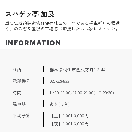
スパゲッ亭 加良
重要伝統的建造物群保存地区の一つである桐生新町の程近
く、のこぎり屋根の工場跡に隣接した古民家レストラン。そ
の名の通りスパゲッティーの専門店で、看板メニューである
鉄板焼きのナポリタンを筆頭に、王道のミートソーススパゲ
INFORMATION
ッティーや紫蘇を使った和風のスパゲッティー等を提供して
いる。
住所
群馬県桐生市西久方町1-2-44
電話番号
0277226533
時間
11:00-15:00/17:00-21:00(L.O.20:30)
駐車場
あり(13台)
平均予算
【昼】1,001-3,000円
【夜】1,001-3,000円