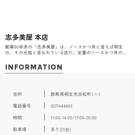
志多美屋 本店
創業80年余の「志多美屋」は、ソースかつ丼と言えば桐生
の、その元祖と言われている店だ。定番のソースかつ丼の
他、玉子かつ丼や定食、そして女性向けやキッズ向けなど老
舗の味を様々な形で頂けるのが嬉しい。また持ち帰り用のメ
INFORMATION
ニューも多いので桐生散策のお供に、家庭用にと選べる。
住所
群馬県桐生市浜松町1-1-1
電話番号
0277444693
時間
11:00-14:00/17:00-20:00
駐車場
あり(21台)