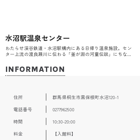
水沼駅温泉センター
わたらせ渓谷鉄道・水沼駅構内にある日帰り温泉施設。セン
ター上流の渡良瀬川に伝わる「釜が淵の河童伝説」にちなん
で名付けられた「かっぱ風呂」と、大きな窓から渡良瀬川の
緑が眺められる浴室がある。さらりとした熱めの温泉は、含
INFORMATION
二酸化炭素-ナトリウム・カルシウム-塩化物・炭酸水素塩冷
鉱泉。神経痛やうちみ、冷え性などに効果が期待できる。食
事処「わたらせ庵」では名物の「きりゅうどん」や「山うな
ぎ丼」などがいただける。
住所
群馬県桐生市黒保根町水沼120-1
電話番号
0277962500
時間
10:30-20:00
料金
【入館料】