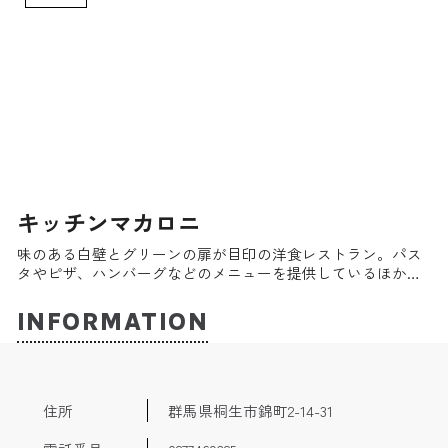
キッチンマカロニ
味のある白壁とグリーンの扉が目印の洋食レストラン。パス
タやピザ、ハンバーグなどのメニューを提供しているほか、
デカ盛りスイーツの「ハニートースト」が有名である。食パ
ン1斤の上に生クリームとバニラアイスがタワーのようにそび
INFORMATION
え立ち、ソースがしたたり落ちる姿は圧巻。友人同士でシェ
アしても良い。
住所
群馬県桐生市錦町2-14-31