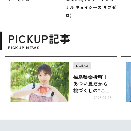
ナル キュイジーヌ サブゼ
ロ)
PICKUP記事
PICKUP NEWS
ロコレコ
福島県桑折町｜
あつい夏だから
桃づくしの”こお
り”へ
2026-07-25