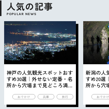
人気の記事
POPULAR NEWS
神戸の人気観光スポットおす
新潟の人
すめ30選｜外せない定番・名
すめ20
所から穴場まで見どころ満載
所から穴
の観光地を紹介
の観光地
おでかけ
兵庫
旅行
おでか