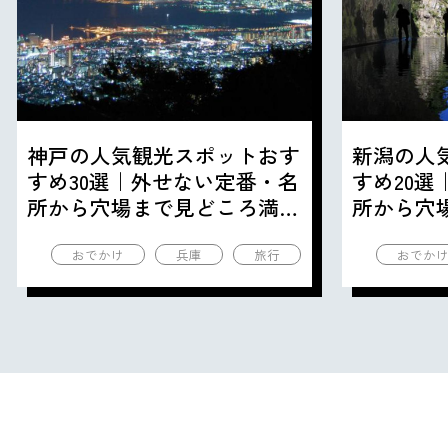
神戸の人気観光スポットおす
新潟の人
すめ30選｜外せない定番・名
すめ20
所から穴場まで見どころ満載
所から穴
の観光地を紹介
の観光地
おでかけ
兵庫
旅行
おでか