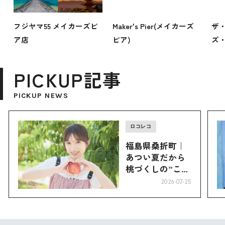
フジヤマ55 メイカーズピ
Maker's Pier(メイカーズ
ザ
ア店
ピア)
ズ
PICKUP記事
PICKUP NEWS
ロコレコ
福島県桑折町｜
あつい夏だから
桃づくしの”こお
り”へ
2026-07-25