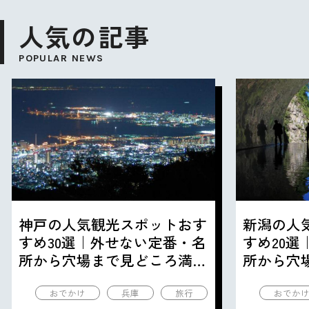
人気の記事
POPULAR NEWS
神戸の人気観光スポットおす
新潟の人
すめ30選｜外せない定番・名
すめ20
所から穴場まで見どころ満載
所から穴
の観光地を紹介
の観光地
おでかけ
兵庫
旅行
おでか