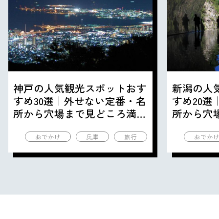
神戸の人気観光スポットおす
新潟の人
すめ30選｜外せない定番・名
すめ20
所から穴場まで見どころ満載
所から穴
の観光地を紹介
の観光地
おでかけ
兵庫
旅行
おでか