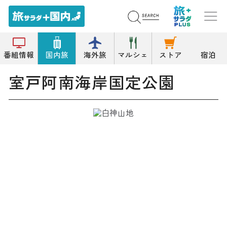
トップ
公園/緑地
室戸阿南海岸国定公園
番組情報
国内旅
海外旅
マルシェ
ストア
宿泊
室戸阿南海岸国定公園