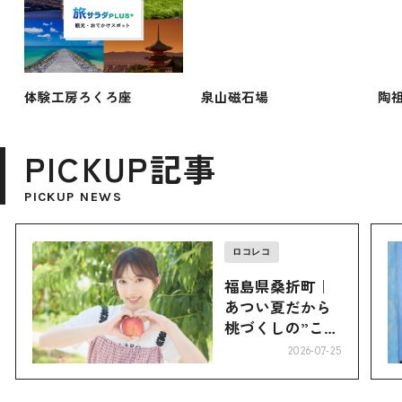
体験工房ろくろ座
泉山磁石場
陶
PICKUP記事
PICKUP NEWS
ロコレコ
福島県桑折町｜
あつい夏だから
桃づくしの”こお
り”へ
2026-07-25