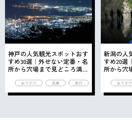
神戸の人気観光スポットおす
新潟の人
すめ30選｜外せない定番・名
すめ20
所から穴場まで見どころ満載
所から穴
の観光地を紹介
の観光地
おでかけ
兵庫
旅行
おでか