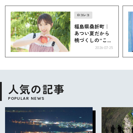
ロコレコ
福島県桑折町｜
あつい夏だから
桃づくしの”こお
り”へ
2026-07-25
人気の記事
POPULAR NEWS