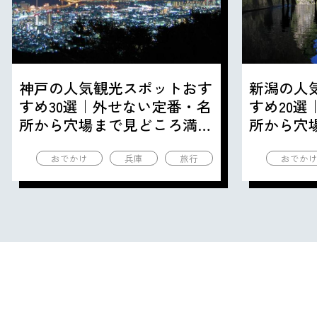
神戸の人気観光スポットおす
新潟の人
すめ30選｜外せない定番・名
すめ20
所から穴場まで見どころ満載
所から穴
の観光地を紹介
の観光地
おでかけ
兵庫
旅行
おでか