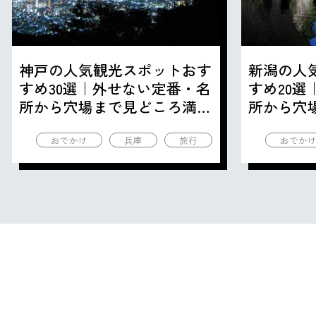
神戸の人気観光スポットおす
新潟の人
すめ30選｜外せない定番・名
すめ20
所から穴場まで見どころ満載
所から穴
の観光地を紹介
の観光地
おでかけ
兵庫
旅行
おでか