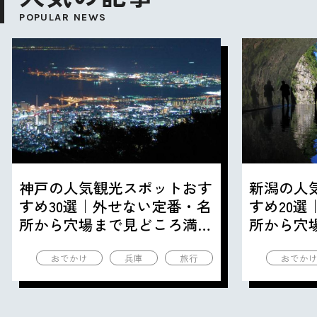
POPULAR NEWS
神戸の人気観光スポットおす
新潟の人
すめ30選｜外せない定番・名
すめ20
所から穴場まで見どころ満載
所から穴
の観光地を紹介
の観光地
おでかけ
兵庫
旅行
おでか