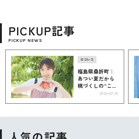
PICKUP記事
PICKUP NEWS
ロコレコ
福島県桑折町｜
あつい夏だから
桃づくしの”こお
り”へ
2026-07-25
人気の記事