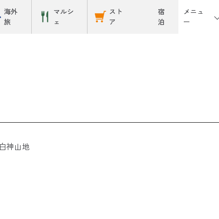
メニュ
海外
マルシ
スト
宿
ー
旅
ェ
ア
泊