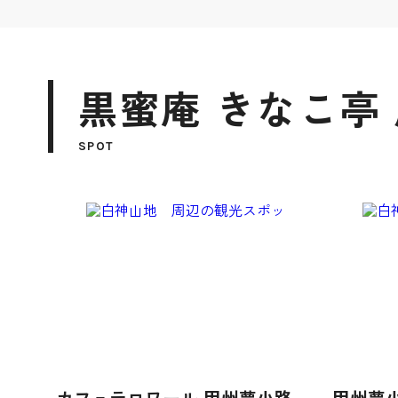
黒蜜庵 きなこ亭
SPOT
カフェテロワール 甲州夢小路
甲州夢