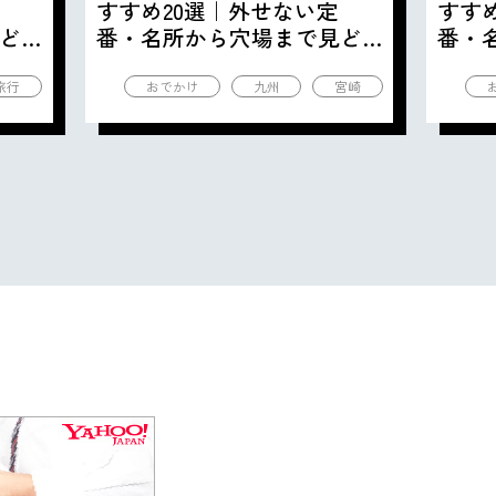
すすめ20選｜外せない定
すす
ど
番・名所から穴場まで見ど
番・
ころ満載の観光地を紹介
ころ
旅行
おでかけ
九州
宮崎