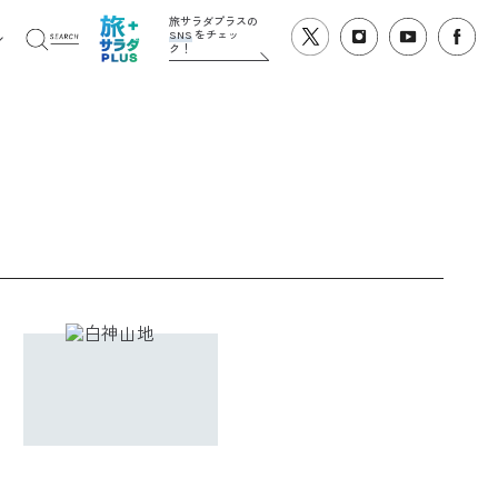
旅サラダプラスの
SNS
をチェッ
ク！