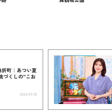
桑折町｜あつい夏
桃づくしの”こお
2026-07-25