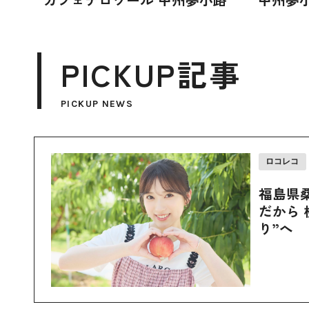
PICKUP記事
PICKUP NEWS
ロコレコ
福島県
だから 
り”へ