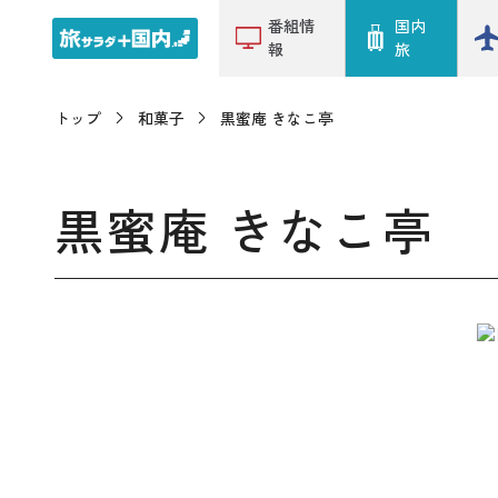
番組情
国内
報
旅
トップ
和菓子
黒蜜庵 きなこ亭
黒蜜庵 きなこ亭