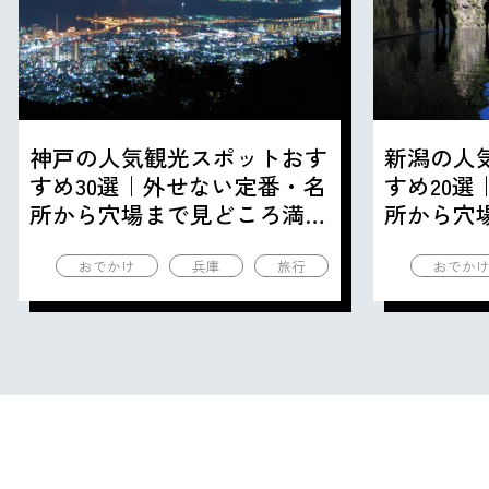
神戸の人気観光スポットおす
新潟の人
すめ30選｜外せない定番・名
すめ20
所から穴場まで見どころ満載
所から穴
の観光地を紹介
の観光地
おでかけ
兵庫
旅行
おでか