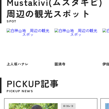
Mustakivi(ムスタキビ)
周辺の観光スポット
SPOT
上人坂ハナレ
圓満寺
伊
PICKUP記事
PICKUP NEWS
ロコレコ