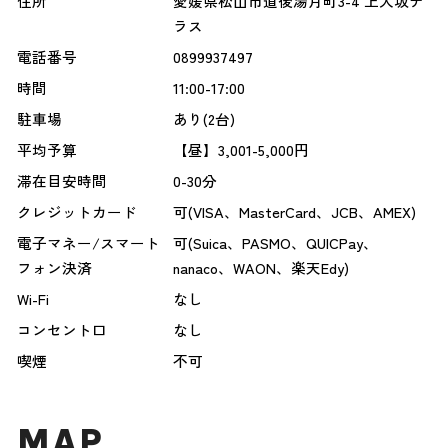
住所
愛媛県松山市道後湯月町3-4 上人坂テ
ラス
電話番号
0899937497
時間
11:00-17:00
駐車場
あり(2台)
平均予算
【昼】3,001-5,000円
滞在目安時間
0-30分
クレジットカード
可(VISA、MasterCard、JCB、AMEX)
電子マネー/スマート
可(Suica、PASMO、QUICPay、
フォン決済
nanaco、WAON、楽天Edy)
Wi-Fi
なし
コンセント口
なし
喫煙
不可
MAP