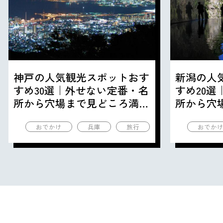
神戸の人気観光スポットおす
新潟の人
すめ30選｜外せない定番・名
すめ20
所から穴場まで見どころ満載
所から穴
の観光地を紹介
の観光地
おでかけ
兵庫
旅行
おでか