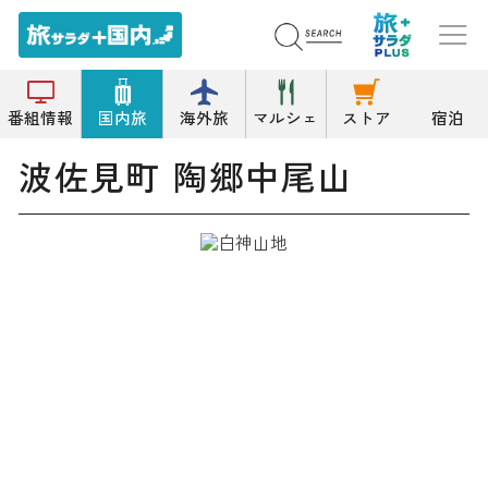
トップ
伝統的町並み/家並み
波佐見町 陶郷中尾山
番組情報
国内旅
海外旅
マルシェ
ストア
宿泊
波佐見町 陶郷中尾山