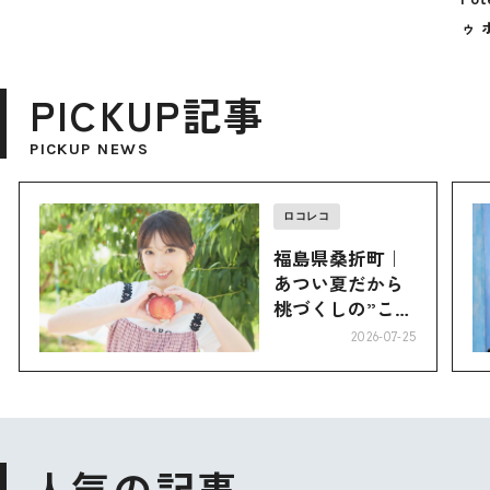
ゥ 
PICKUP記事
PICKUP NEWS
ロコレコ
福島県桑折町｜
あつい夏だから
桃づくしの”こお
り”へ
2026-07-25
人気の記事