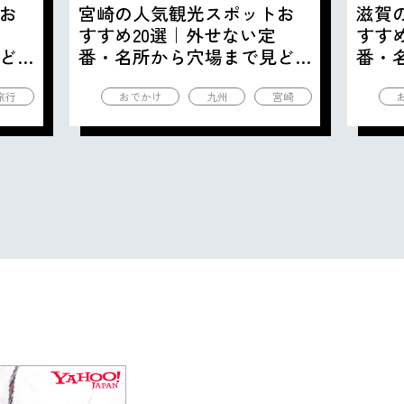
お
宮崎の人気観光スポットお
滋賀
すすめ20選｜外せない定
すす
ど
番・名所から穴場まで見ど
番・
ころ満載の観光地を紹介
ころ
旅行
おでかけ
九州
宮崎