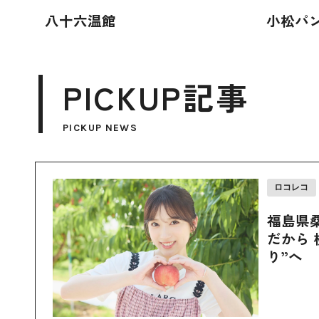
八十六温館
小松パ
PICKUP記事
PICKUP NEWS
ロコレコ
福島県
だから 
り”へ