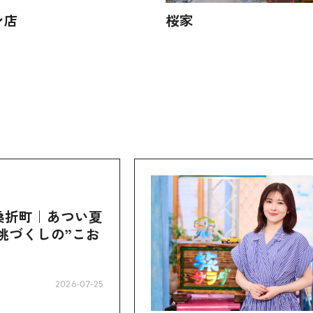
ン店
桜家
桑折町｜あつい夏
桃づくしの”こお
2026-07-25