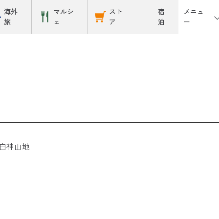
メニュ
海外
マルシ
スト
宿
ー
旅
ェ
ア
泊