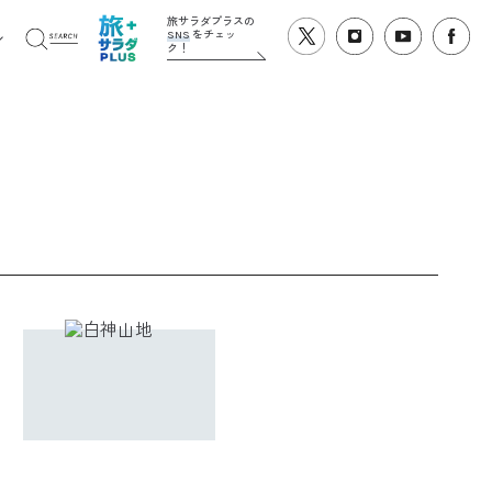
旅サラダプラスの
SNS
をチェッ
ク！