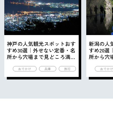
神戸の人気観光スポットおす
新潟の人
すめ30選｜外せない定番・名
すめ20
所から穴場まで見どころ満載
所から穴
の観光地を紹介
の観光地
おでかけ
兵庫
旅行
おでか