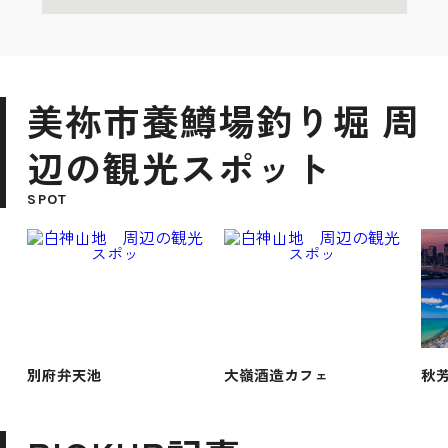
美祢市養鱒場釣り堀 周
辺の観光スポット
SPOT
別府弁天池
大嶺酒造カフェ
秋