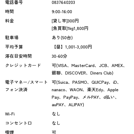
電話番号
0837640203
時間
9:00-16:00
料金
[貸し竿]300円
[魚買取]1kg1,800円
駐車場
あり(50台)
平均予算
【昼】1,001-3,000円
滞在目安時間
30-60分
クレジットカード
可(VISA、MasterCard、JCB、AMEX、
銀聯、DISCOVER、Diners Club)
電子マネー/スマート
可(Suica、PASMO、QUICPay、iD、
フォン決済
nanaco、WAON、楽天Edy、Apple
Pay、PayPay、メルPAY、d払い、
auPAY、ALIPAY)
Wi-Fi
なし
コンセント口
なし
喫煙
可