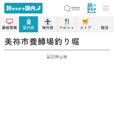
トップ
釣堀/管理釣場
美祢市養鱒場釣り堀
番組情報
国内旅
海外旅
マルシェ
ストア
宿泊
美祢市養鱒場釣り堀