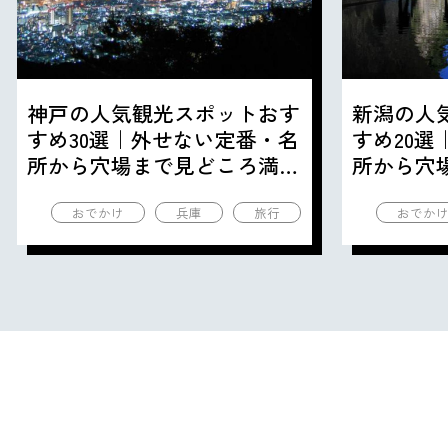
神戸の人気観光スポットおす
新潟の人
すめ30選｜外せない定番・名
すめ20
所から穴場まで見どころ満載
所から穴
の観光地を紹介
の観光地
おでかけ
兵庫
旅行
おでか