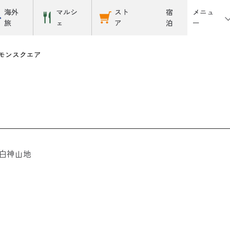
メニュ
海外
マルシ
スト
宿
ー
旅
ェ
ア
泊
モンスクエア