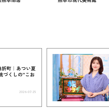
桑折町｜あつい夏
桃づくしの”こお
2026-07-25