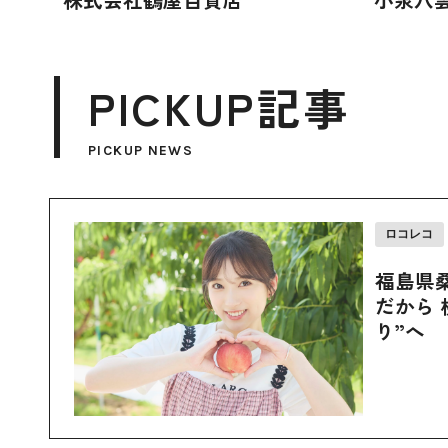
PICKUP記事
PICKUP NEWS
ロコレコ
福島県
だから 
り”へ