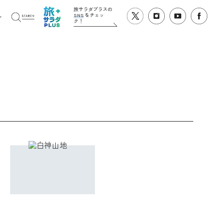
旅サラダプラスの
SNS
をチェッ
ク！