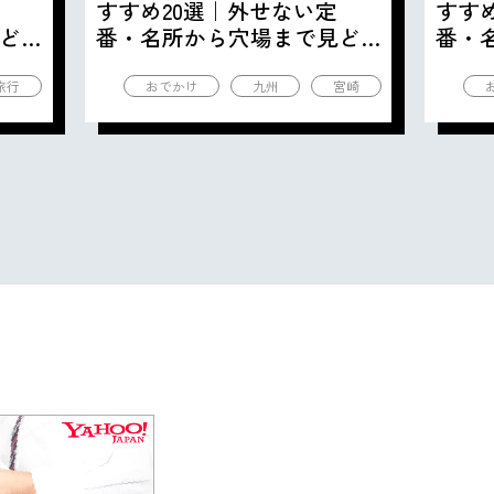
すすめ20選｜外せない定
すす
ど
番・名所から穴場まで見ど
番・
ころ満載の観光地を紹介
ころ
旅行
おでかけ
九州
宮崎