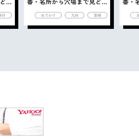
ど
番・名所から穴場まで見ど
番・
ころ満載の観光地を紹介
ころ
旅行
おでかけ
九州
宮崎