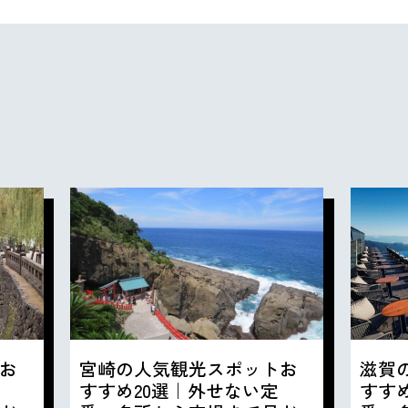
お
宮崎の人気観光スポットお
滋賀
すすめ20選｜外せない定
すす