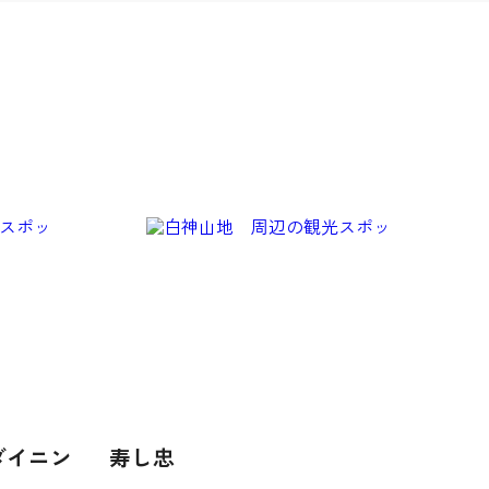
ノ ダイニン
寿し忠