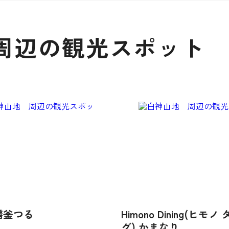
周辺の観光スポット
膳釜つる
Himono Dining(ヒモ
グ) かまなり