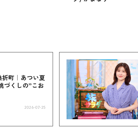
桑折町｜あつい夏
桃づくしの”こお
2026-07-25