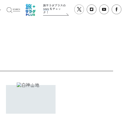
旅サラダプラスの
SNS
をチェッ
ク！