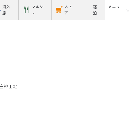
メニュ
海外
マルシ
スト
宿
ー
旅
ェ
ア
泊