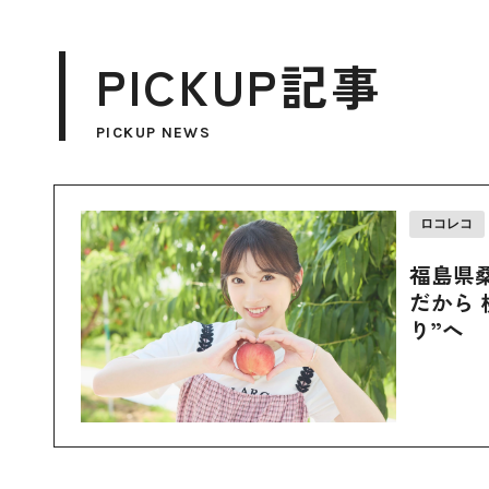
PICKUP記事
PICKUP NEWS
ロコレコ
福島県
だから 
り”へ