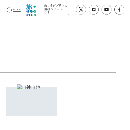
旅サラダプラスの
SNS
をチェッ
ク！