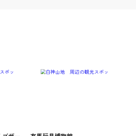
 デ ゴザー
有馬玩具博物館