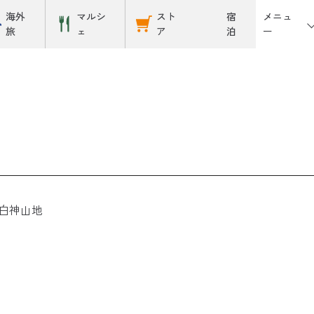
メニュ
海外
マルシ
スト
宿
ー
旅
ェ
ア
泊