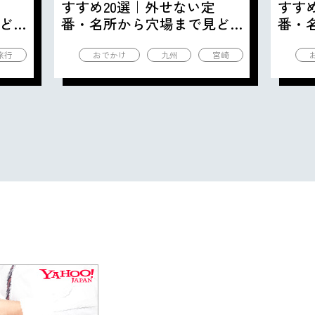
すすめ20選｜外せない定
すす
ど
番・名所から穴場まで見ど
番・
ころ満載の観光地を紹介
ころ
旅行
おでかけ
九州
宮崎