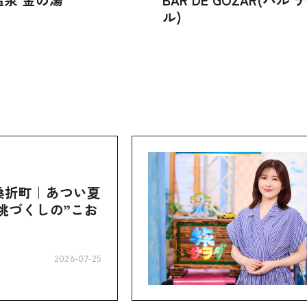
ル)
桑折町｜あつい夏
桃づくしの”こお
2026-07-25