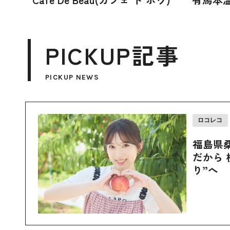
PICKUP記事
PICKUP NEWS
ロコレコ
福島県
だから 
り”へ