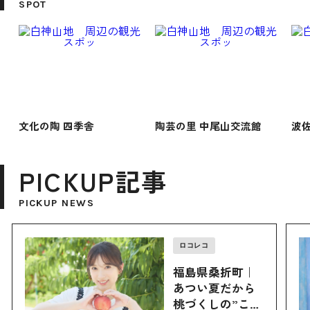
SPOT
文化の陶 四季舎
陶芸の里 中尾山交流館
波
PICKUP記事
PICKUP NEWS
ロコレコ
福島県桑折町｜
あつい夏だから
桃づくしの”こお