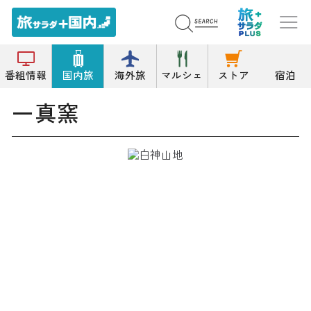
トップ
窯元
一真窯
番組情報
国内旅
海外旅
マルシェ
ストア
宿泊
一真窯