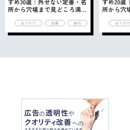
すめ30選｜外せない定番・名
すめ20
所から穴場まで見どころ満載
所から穴
の観光地を紹介
の観光地
おでかけ
兵庫
旅行
おでか