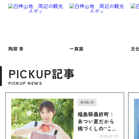
陶房 青
一真窯
文
PICKUP記事
PICKUP NEWS
ロコレコ
福島県桑折町｜
あつい夏だから
桃づくしの”こお
り”へ
2026-07-25